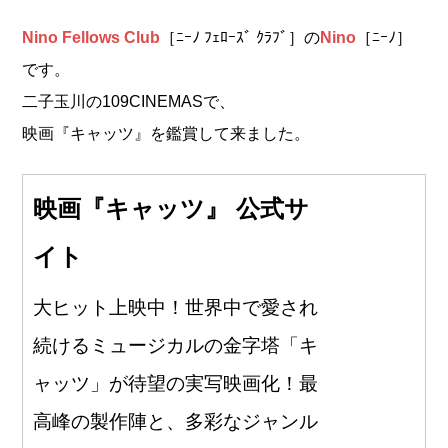
Nino Fellows Club
［ﾆｰﾉ ﾌｪﾛｰｽﾞ ｸﾗﾌﾞ］の
Nino
［ﾆｰﾉ］
です。
二子玉川の109CINEMASで、
映画『キャッツ』を鑑賞して来ました。
映画『キャッツ』 公式サ
イト
大ヒット上映中！世界中で愛され
続けるミュージカルの金字塔「キ
ャッツ」が待望の実写映画化！最
高峰の製作陣と、多彩なジャンル