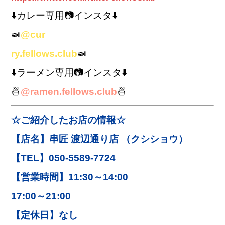
⬇️カレー専用📷インスタ
⬇️
🍛
@cur
ry.fellows.club
🍛
⬇️
ラーメン専用📷インスタ
⬇️
🍜
@ramen.fellows.club
🍜
☆ご紹介したお店の情報☆
【店名】串匠 渡辺通り店 （クシショウ）
【TEL】050-5589-7724
【営業時間】11:30～14:00
17:00～21:00
【定休日】なし