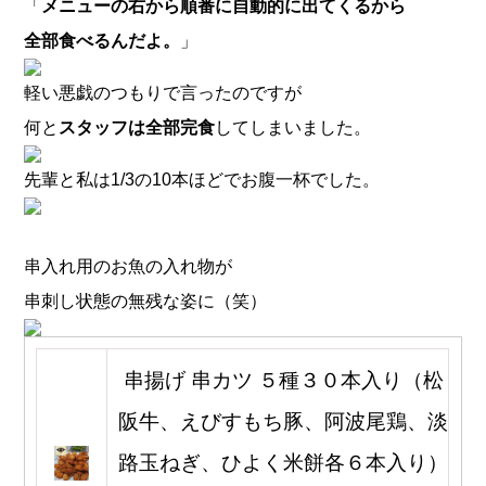
「
メニューの右から順番に自動的に出てくるから
全部食べるんだよ。
」
軽い悪戯のつもりで言ったのですが
何と
スタッフは全部完食
してしまいました。
先輩と私は1/3の10本ほどでお腹一杯でした。
串入れ用のお魚の入れ物が
串刺し状態の無残な姿に（笑）
串揚げ 串カツ ５種３０本入り（松
阪牛、えびすもち豚、阿波尾鶏、淡
路玉ねぎ、ひよく米餅各６本入り）