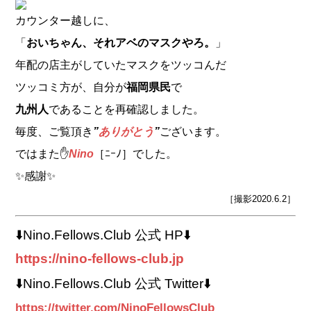
カウンター越しに、
「
おいちゃん、それアベのマスクやろ。
」
年配の店主がしていたマスクをツッコんだ
ツッコミ方が、自分が
福岡県民
で
九州人
であることを再確認しました。
毎度、ご覧頂き
”
ありがとう
”
ございます。
ではまた✋
Nino
［ﾆｰﾉ］でした。
✨感謝✨
［撮影2020.6.2］
⬇️Nino.Fellows.Club 公式 HP⬇️
https://nino-fellows-club.jp
⬇️Nino.Fellows.Club 公式 Twitter⬇️
https://twitter.com/NinoFellowsClub