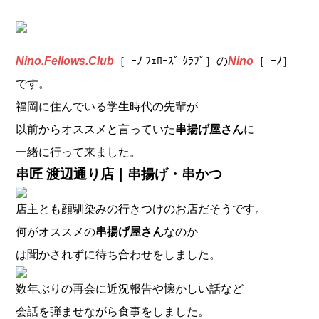
Nino.Fellows.Club
［ﾆｰﾉ ﾌｪﾛｰｽﾞ ｸﾗﾌﾞ］の
Nino
［ﾆｰﾉ］
です。
福岡に住んでいる学生時代の先輩が
以前からオススメと言っていた
串揚げ屋さん
に
一緒に行って来ました。
串匠 渡辺通り店｜串揚げ・串かつ
店主とも顔馴染みの行きつけのお店だそうです。
何がオススメの
串揚げ屋さん
なのか
は聞かされずに待ち合わせをしました。
数年ぶりの再会に近況報告や懐かしい話など
会話を弾ませながら食事をしました。