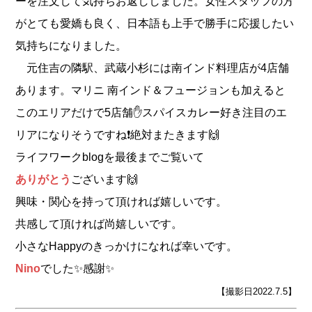
ーを注文して気持ちお返ししました。女性スタッフの方
がとても愛嬌も良く、日本語も上手で勝手に応援したい
気持ちになりました。
元住吉の隣駅、武蔵小杉には南インド料理店が4店舗
あります。マリニ 南インド＆フュージョンも加えると
このエリアだけで5店舗✋スパイスカレー好き注目のエ
リアになりそうですね❗️絶対またきます🙌
ライフワークblogを最後までご覧いて
ありがとう
ございます🙌
興味・関心を持って頂ければ嬉しいです。
共感して頂ければ尚嬉しいです。
小さなHappyのきっかけになれば幸いです。
Nino
でした✨感謝✨
【撮影日2022.7.5】