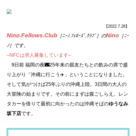
【2022.7.28】
Nino.Fellows.Club
Nino
［
ﾆｰﾉ.ﾌｪﾛｰｽﾞ.ｸﾗﾌﾞ］の
［ﾆｰ
ﾉ］です。
–NFCは求人募集しています–
9日前 福岡の夜🌃25年来の親友たちとの飲みの席で盛
り上がり「沖縄に行こう✈️」ということになりました。
そして気がつけば25年ぶりの沖縄上陸。3日間の大人の
大冒険の始まりです。その前にまずは腹ごしらえ。レン
タカーを借りて最初に向かったのは沖縄そばの
ゆうなみ
坂下店
です。