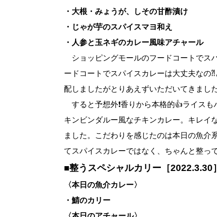
・大根・みょうが、しその甘酢漬け
・じゃが芋のスパイスマヨ和え
・人参と玉ネギのカレー風味アチャール
ショッピングモールのフードコートでスパ
ードコートでスパイスカレーは大丈夫なの
配しましたがとりあえずいただいてきまし
すると予想外❗️香りから本格的👍ライス
キンビンダルー風なチキンカレー。キレイ
ました。こだわりを感じたのは本日の魚介
てスパイスカレーではなく、ちゃんと整っ
■
整うスペシャルカリー［2022.3.3
〈本日の魚介カレー〉
・鯖のカリー
〈本日のアチャール〉