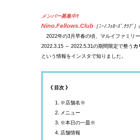
メンバー募集中❗️
Nino.Fellows.Club
［
ﾆｰﾉ.ﾌｪﾛｰｽﾞ.ｸﾗﾌﾞ
2022年の3月早春の頃、マルイファミリ
2022.3.15 ～ 2022.5.31の期間限定で整う
カリ
という情報をインスタで知りました。
《 目次 》
※店舗名※
メニュー
※本日の一皿※
店舗情報