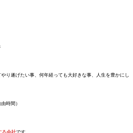
き
てやり遂げたい事、何年経っても大好きな事、人生を豊かにし
）
自由時間）
。
する会社
です。