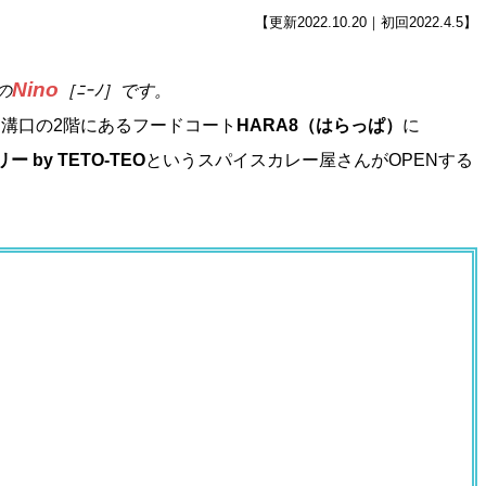
【更新2022.10.20｜初回2022.4.5】
Nino
］の
［ﾆｰﾉ］です。
ー溝口の2階にあるフードコート
HARA8（はらっぱ）
に
ー by TETO-TEO
というスパイスカレー屋さんがOPENする