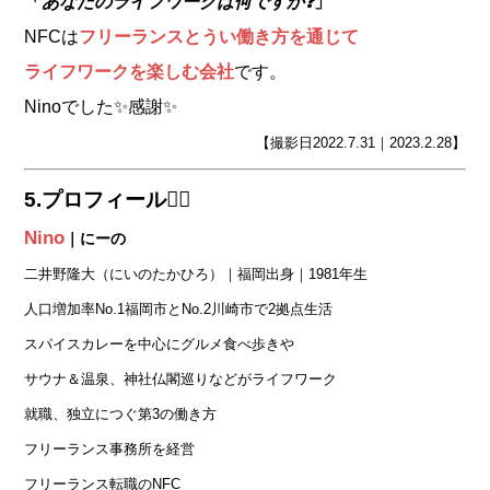
「
あなたのライフワークは何ですか❓
」
NFCは
フリーランスとうい働き方を通じて
ライフワークを楽しむ会社
です。
Nino
でした✨感謝✨
【撮影日2022.7.31｜2023.2.28】
5.プロフィール🤵‍♂️
Nino
｜にーの
二井野隆大（にいのたかひろ）｜福岡出身｜1981年生
人口増加率No.1福岡市とNo.2川崎市で2拠点生活
スパイスカレーを中心にグルメ食べ歩きや
サウナ＆温泉、神社仏閣巡りなどがライフワーク
就職、独立につぐ第3の働き方
フリーランス
事務所を経営
フリーランス転職のNFC