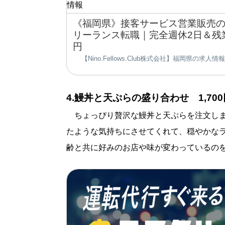
《福岡県》接客サービス営業販売
リーランス転職｜完全週休2日＆残業
円
【Nino.Fellows.Club株式会社】福岡県の求人情
4.鰻丼と天ぷらの盛り合わせ 1,700
ちょっぴり贅沢な鰻丼と天ぷらを注文しま
たような気持ちにさせてくれて、穏やかな
齢と共に好みのお店や味が変わっているの