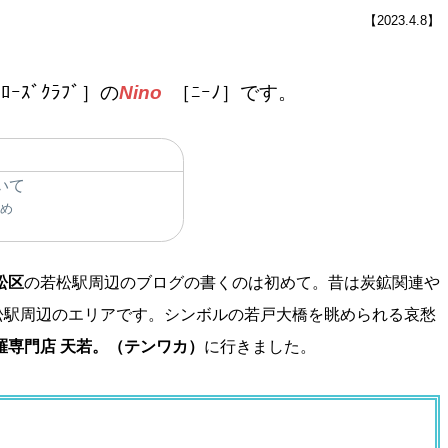
【2023.4.8】
ｪﾛｰｽﾞｸﾗﾌﾞ］の
Nino
［ﾆｰﾉ］です。
ついて
とめ
松区
の若松駅周辺のブログの書くのは初めて。昔は炭鉱関連や
松駅周辺のエリアです。シンボルの若戸大橋を眺められる哀愁
羅専門店 天若。（テンワカ）
に行きました。