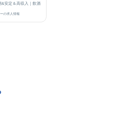
期&安定＆高収入｜飲酒
イバーの求人情報
9