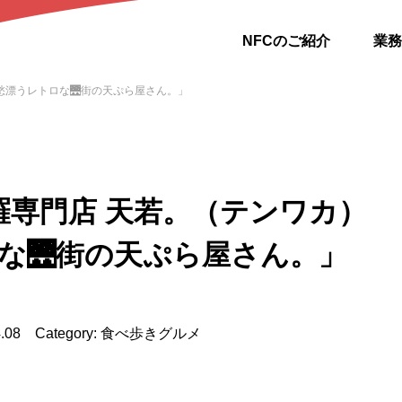
NFCのご紹介
業務
愁漂うレトロな🌉街の天ぷら屋さん。」
麩羅専門店 天若。（テンワカ）
な🌉街の天ぷら屋さん。」
.04.08 Category: 食べ歩きグルメ