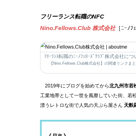
フリーランス転職のNFC
Nino.Fellows.Club 株式会社
［ﾆｰﾉﾌ
ﾌﾘｰﾗﾝｽ転職のﾆｰﾉﾌｪﾛｰｽﾞｸﾗﾌﾞ株式会社に
【Nino.Fellows.Club株式会社】の関連リンクま
2019年にブログを始めてから
北九州市若
工業地帯として一世を風靡していた街、若
漂うレトロな街で人気の天ぷら屋さん
天麩
《 目次 》