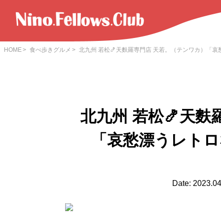
HOME
食べ歩きグルメ
北九州 若松🍤天麩羅専門店 天若。（テンワカ）「哀
北九州 若松🍤天
「哀愁漂うレトロ
Date: 2023