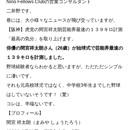
Nino Fellows Clubの営業コンサルタント
二井野です。
巷には、大小様々なニュースが飛び交っていますが、
【阪神】虎党の間宮祥太朗芸能界最速の１３９キロ計測
「最高の気分」を取り上げます。
俳優の間宮祥太朗さん（26歳）が始球式で芸能界最速の
１３９キロを計測しました。
野球経験者ならわかると思いますが、ただただシンプル
に凄いです。
それも元高校球児ではなく、中学校3年生までした野球
はしていないそうです！（驚）
コレは、半端ないです。
【プロフィール】
間宮 祥太朗（まみや しょうたろう）