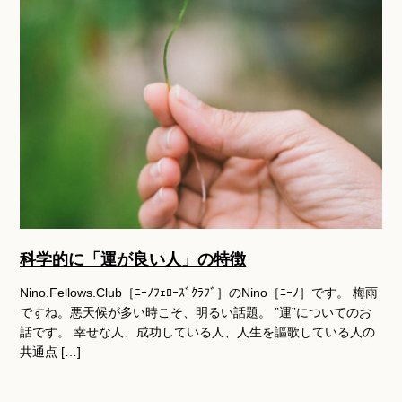
科学的に「運が良い人」の特徴
Nino.Fellows.Club［ﾆｰﾉﾌｪﾛｰｽﾞｸﾗﾌﾞ］のNino［ﾆｰﾉ］です。 梅雨
ですね。悪天候が多い時こそ、明るい話題。 ”運”についてのお
話です。 幸せな人、成功している人、人生を謳歌している人の
共通点 […]